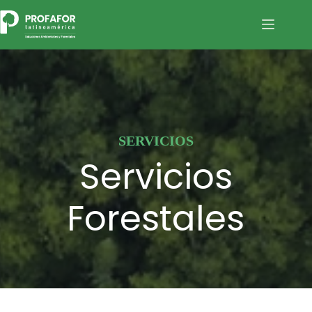
Saltar
al
contenido
SERVICIOS
Servicios
Forestales